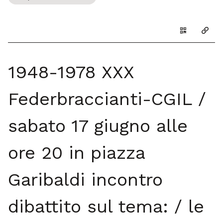
Genera il Q
Copia
1948-1978 XXX
Federbraccianti-CGIL /
sabato 17 giugno alle
ore 20 in piazza
Garibaldi incontro
dibattito sul tema: / le