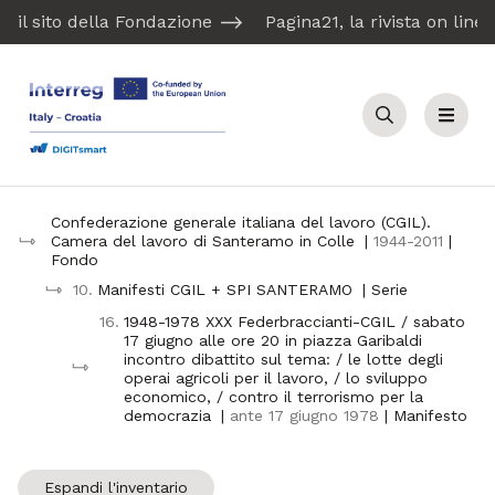
il sito della Fondazione
Pagina21, la rivista on line
Cerca
Menu
Confederazione generale italiana del lavoro (CGIL).
Camera del lavoro di Santeramo in Colle
|
1944-2011
|
Fondo
10.
Manifesti CGIL + SPI SANTERAMO
| Serie
16.
1948-1978 XXX Federbraccianti-CGIL / sabato
17 giugno alle ore 20 in piazza Garibaldi
incontro dibattito sul tema: / le lotte degli
operai agricoli per il lavoro, / lo sviluppo
economico, / contro il terrorismo per la
democrazia
|
ante 17 giugno 1978
| Manifesto
Espandi l'inventario