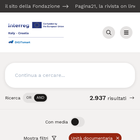
il sito della Fondazione
Pagina21, la rivista on line
Cerca
Menu
Cerca
2.937
Ricerca
OR
AND
risultati
OFF
ON
Con media
Mostra filtri
Unità documentaria