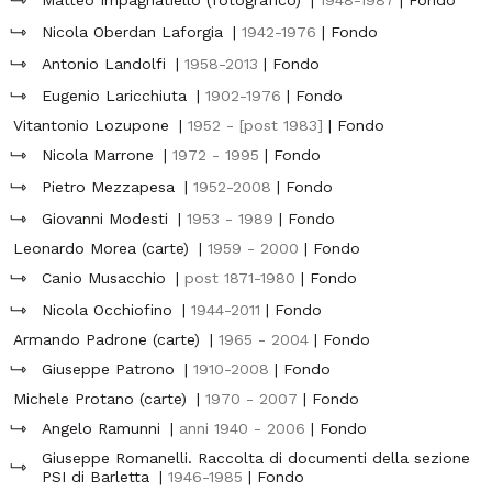
Matteo Impagnatiello (fotografico)
|
1948-1987
| Fondo
Nicola Oberdan Laforgia
|
1942-1976
| Fondo
Antonio Landolfi
|
1958-2013
| Fondo
Eugenio Laricchiuta
|
1902-1976
| Fondo
Vitantonio Lozupone
|
1952 - [post 1983]
| Fondo
Nicola Marrone
|
1972 - 1995
| Fondo
Pietro Mezzapesa
|
1952-2008
| Fondo
Giovanni Modesti
|
1953 - 1989
| Fondo
Leonardo Morea (carte)
|
1959 - 2000
| Fondo
Canio Musacchio
|
post 1871-1980
| Fondo
Nicola Occhiofino
|
1944-2011
| Fondo
Armando Padrone (carte)
|
1965 - 2004
| Fondo
Giuseppe Patrono
|
1910-2008
| Fondo
Michele Protano (carte)
|
1970 - 2007
| Fondo
Angelo Ramunni
|
anni 1940 - 2006
| Fondo
Giuseppe Romanelli. Raccolta di documenti della sezione
PSI di Barletta
|
1946-1985
| Fondo