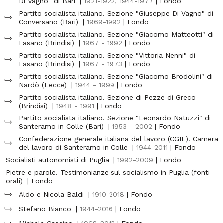
Di Vagno" di Bari
|
1921-1922, 1944-1977
| Fondo
Partito socialista italiano. Sezione "Giuseppe Di Vagno" di
Conversano (Bari)
|
1969-1992
| Fondo
Partito socialista italiano. Sezione "Giacomo Matteotti" di
Fasano (Brindisi)
|
1967 - 1992
| Fondo
Partito socialista italiano. Sezione "Vittoria Nenni" di
Fasano (Brindisi)
|
1967 - 1973
| Fondo
Partito socialista italiano. Sezione "Giacomo Brodolini" di
Nardò (Lecce)
|
1944 - 1999
| Fondo
Partito socialista italiano. Sezione di Pezze di Greco
(Brindisi)
|
1948 - 1991
| Fondo
Partito socialista italiano. Sezione "Leonardo Natuzzi" di
Santeramo in Colle (Bari)
|
1953 - 2002
| Fondo
Confederazione generale italiana del lavoro (CGIL). Camera
del lavoro di Santeramo in Colle
|
1944-2011
| Fondo
Socialisti autonomisti di Puglia
|
1992-2009
| Fondo
Pietre e parole. Testimonianze sul socialismo in Puglia (fonti
orali)
| Fondo
Aldo e Nicola Baldi
|
1910-2018
| Fondo
Stefano Bianco
|
1944-2016
| Fondo