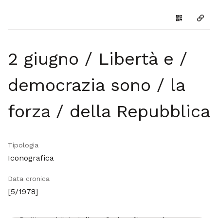
Genera il Q
Copia
2 giugno / Libertà e /
democrazia sono / la
forza / della Repubblica
Tipologia
Iconografica
Data cronica
[5/1978]