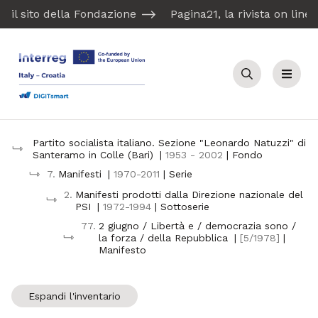
il sito della Fondazione
Pagina21, la rivista on line
Cerca
Menu
Partito socialista italiano. Sezione "Leonardo Natuzzi" di
Santeramo in Colle (Bari)
|
1953 - 2002
| Fondo
7.
Manifesti
|
1970-2011
| Serie
2.
Manifesti prodotti dalla Direzione nazionale del
PSI
|
1972-1994
| Sottoserie
77.
2 giugno / Libertà e / democrazia sono /
la forza / della Repubblica
|
[5/1978]
|
Manifesto
Espandi l'inventario