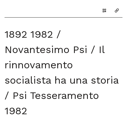
Genera il Q
Copia
1892 1982 /
Novantesimo Psi / Il
rinnovamento
socialista ha una storia
/ Psi Tesseramento
1982