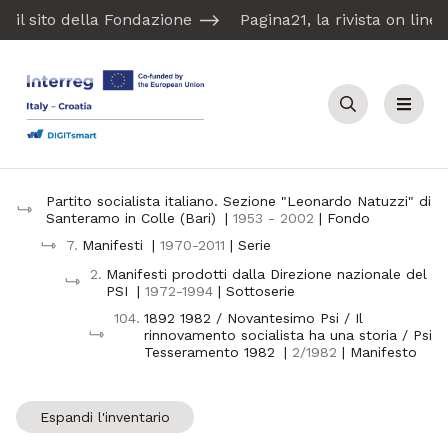
il sito della Fondazione
Pagina21, la rivista on line
Cerca
Menu
Partito socialista italiano. Sezione "Leonardo Natuzzi" di
Santeramo in Colle (Bari)
|
1953 - 2002
| Fondo
7.
Manifesti
|
1970-2011
| Serie
2.
Manifesti prodotti dalla Direzione nazionale del
PSI
|
1972-1994
| Sottoserie
104.
1892 1982 / Novantesimo Psi / Il
rinnovamento socialista ha una storia / Psi
Tesseramento 1982
|
2/1982
| Manifesto
Espandi l'inventario