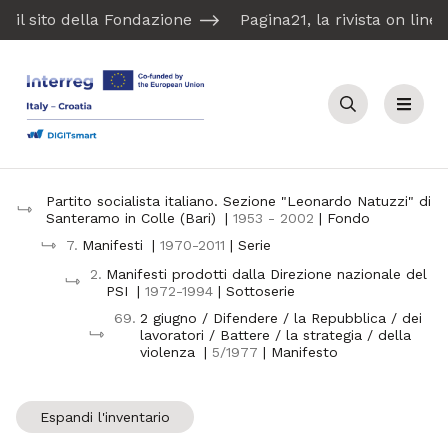
il sito della Fondazione
Pagina21, la rivista on line
Cerca
Menu
Partito socialista italiano. Sezione "Leonardo Natuzzi" di
Santeramo in Colle (Bari)
|
1953 - 2002
| Fondo
7.
Manifesti
|
1970-2011
| Serie
2.
Manifesti prodotti dalla Direzione nazionale del
PSI
|
1972-1994
| Sottoserie
69.
2 giugno / Difendere / la Repubblica / dei
lavoratori / Battere / la strategia / della
violenza
|
5/1977
| Manifesto
Espandi l'inventario