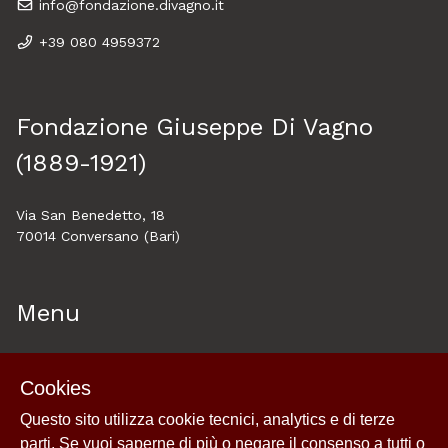
info@fondazione.divagno.it
+39 080 4959372
Fondazione Giuseppe Di Vagno
(1889-1921)
Via San Benedetto, 18
70014 Conversano (Bari)
Menu
Home
Cookies
About
Questo sito utilizza cookie tecnici, analytics e di terze
Esplora
parti. Se vuoi saperne di più o negare il consenso a tutti o