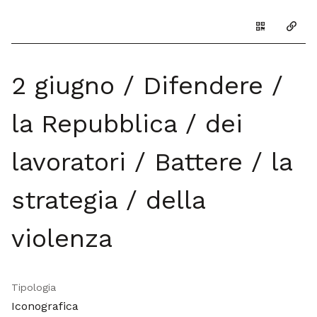
Genera il Q
Copia
2 giugno / Difendere /
la Repubblica / dei
lavoratori / Battere / la
strategia / della
violenza
Tipologia
Iconografica