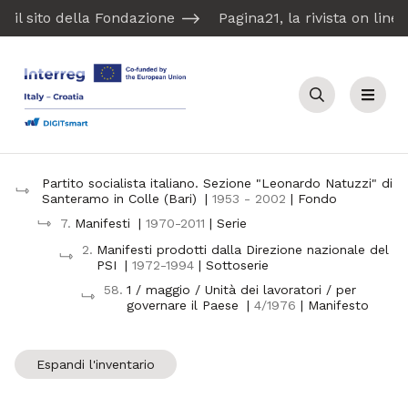
il sito della Fondazione
Pagina21, la rivista on line
Cerca
Menu
Partito socialista italiano. Sezione "Leonardo Natuzzi" di
Santeramo in Colle (Bari)
|
1953 - 2002
| Fondo
7.
Manifesti
|
1970-2011
| Serie
2.
Manifesti prodotti dalla Direzione nazionale del
PSI
|
1972-1994
| Sottoserie
58.
1 / maggio / Unità dei lavoratori / per
governare il Paese
|
4/1976
| Manifesto
Espandi l'inventario