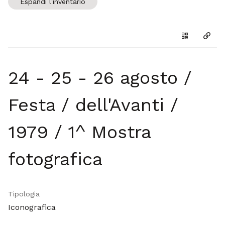
Espandi l'inventario
Genera il Q
Copia
24 - 25 - 26 agosto /
Festa / dell'Avanti /
1979 / 1^ Mostra
fotografica
Tipologia
Iconografica