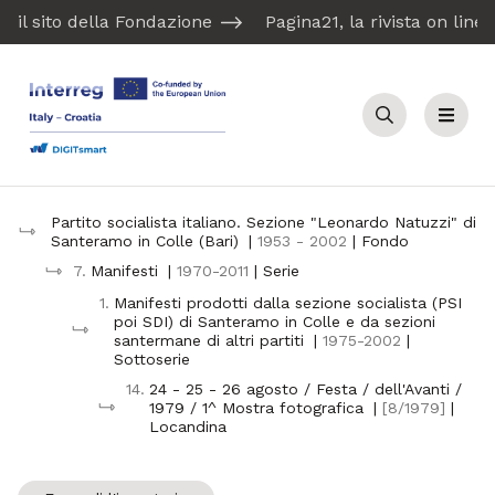
il sito della Fondazione
Pagina21, la rivista on line
Cerca
Menu
Partito socialista italiano. Sezione "Leonardo Natuzzi" di
Santeramo in Colle (Bari)
|
1953 - 2002
| Fondo
7.
Manifesti
|
1970-2011
| Serie
1.
Manifesti prodotti dalla sezione socialista (PSI
poi SDI) di Santeramo in Colle e da sezioni
santermane di altri partiti
|
1975-2002
|
Sottoserie
14.
24 - 25 - 26 agosto / Festa / dell'Avanti /
1979 / 1^ Mostra fotografica
|
[8/1979]
|
Locandina