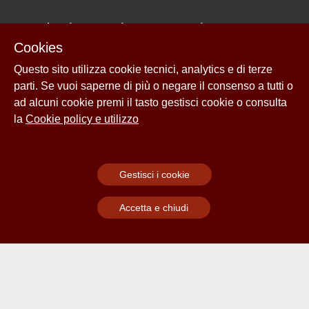
Fondazione Giuseppe Di Vagno
Cookies
(1889-1921)
Questo sito utilizza cookie tecnici, analytics e di terze
parti. Se vuoi saperne di più o negare il consenso a tutti o
Via San Benedetto, 18
ad alcuni cookie premi il tasto gestisci cookie o consulta
70014 Conversano (Bari)
la
Cookie policy e utilizzo
Menu
Gestisci i cookie
Home
Accetta e chiudi
About
Esplora
Cookie policy e utilizzo
Login