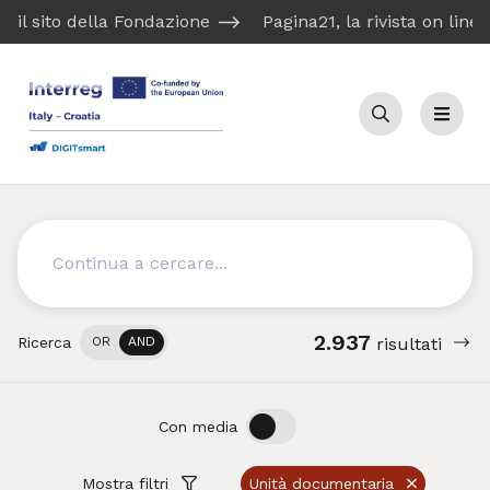
il sito della Fondazione
Pagina21, la rivista on line
Cerca
Menu
Cerca
2.937
Ricerca
OR
AND
risultati
OFF
ON
Con media
Mostra filtri
Unità documentaria