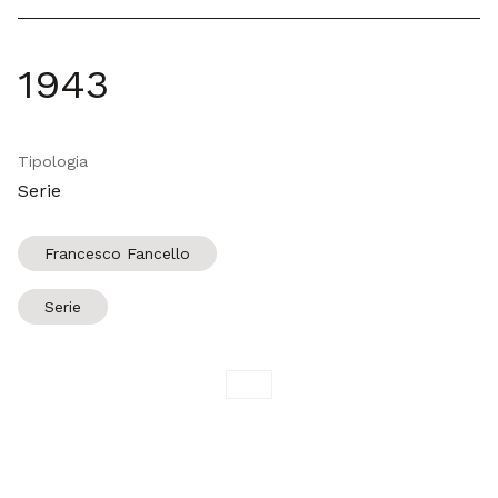
Genera il Q
Copia
1943
Tipologia
Serie
Francesco Fancello
Serie