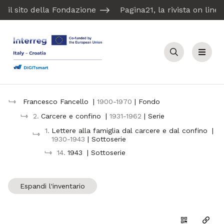
il sito della Fondazione
Pagina21, la rivista on line
Cerca
Menu
Francesco Fancello
|
1900-1970
| Fondo
2.
Carcere e confino
|
1931-1962
| Serie
1.
Lettere alla famiglia dal carcere e dal confino
|
1930-1943
| Sottoserie
14.
1943
| Sottoserie
Espandi l'inventario