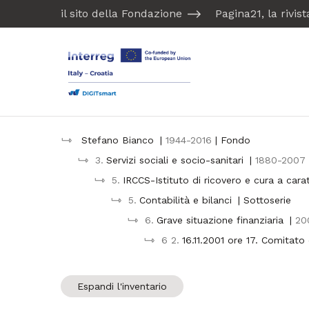
il sito della Fondazione
Pagina21, la rivis
Stefano Bianco
|
1944-2016
| Fondo
3.
Servizi sociali e socio-sanitari
|
1880-2007
5.
IRCCS-Istituto di ricovero e cura a carat
5.
Contabilità e bilanci
| Sottoserie
6.
Grave situazione finanziaria
|
20
6 2.
16.11.2001 ore 17. Comitato
Espandi l'inventario