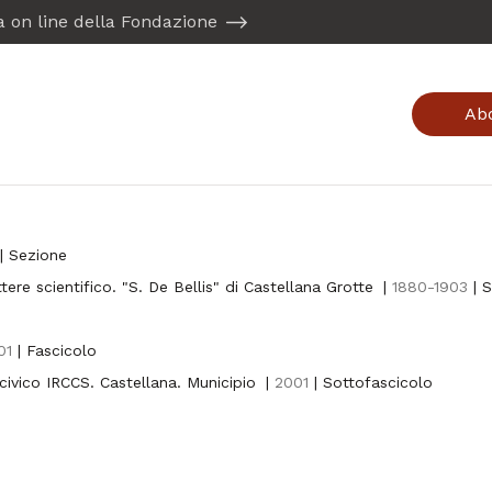
ta on line della Fondazione
Ab
| Sezione
tere scientifico. "S. De Bellis" di Castellana Grotte
|
1880-1903
| 
01
| Fascicolo
 civico IRCCS. Castellana. Municipio
|
2001
| Sottofascicolo