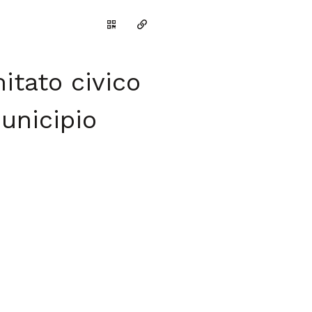
Genera il QR Code della scheda
Copia il permalink
mitato civico
unicipio