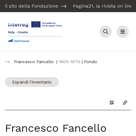
il sito della Fondazione
Pagina21, la rivista on line
Cerca
Menu
Francesco Fancello
|
1900-1970
| Fondo
Espandi l'inventario
Genera il Q
Copia
Francesco Fancello