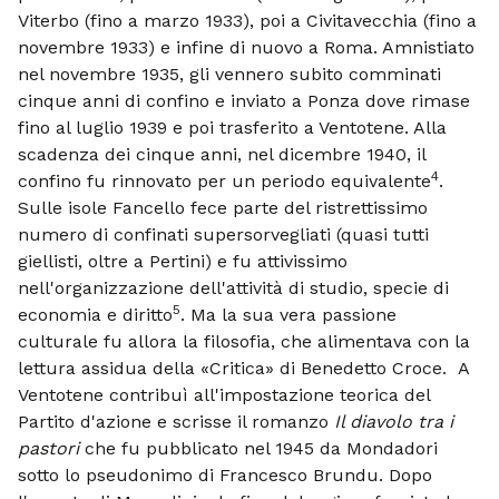
Viterbo (fino a marzo 1933), poi a Civitavecchia (fino a
novembre 1933) e infine di nuovo a Roma. Amnistiato
nel novembre 1935, gli vennero subito comminati
cinque anni di confino e inviato a Ponza dove rimase
fino al luglio 1939 e poi trasferito a Ventotene. Alla
scadenza dei cinque anni, nel dicembre 1940, il
4
confino fu rinnovato per un periodo equivalente
.
Sulle isole Fancello fece parte del ristrettissimo
numero di confinati supersorvegliati (quasi tutti
giellisti, oltre a Pertini) e fu attivissimo
nell'organizzazione dell'attività di studio, specie di
5
economia e diritto
. Ma la sua vera passione
culturale fu allora la filosofia, che alimentava con la
lettura assidua della «Critica» di Benedetto Croce. A
Ventotene contribuì all'impostazione teorica del
Partito d'azione e scrisse il romanzo
Il diavolo tra i
pastori
che fu pubblicato nel 1945 da Mondadori
sotto lo pseudonimo di Francesco Brundu. Dopo