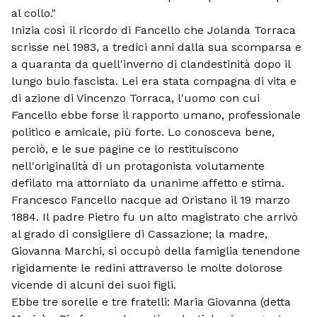
al collo."
Inizia così il ricordo di Fancello che Jolanda Torraca
scrisse nel 1983, a tredici anni dalla sua scomparsa e
a quaranta da quell'inverno di clandestinità dopo il
lungo buio fascista. Lei era stata compagna di vita e
di azione di Vincenzo Torraca, l'uomo con cui
Fancello ebbe forse il rapporto umano, professionale
politico e amicale, più forte. Lo conosceva bene,
perciò, e le sue pagine ce lo restituiscono
nell'originalità di un protagonista volutamente
defilato ma attorniato da unanime affetto e stima.
Francesco Fancello nacque ad Oristano il 19 marzo
1884. Il padre Pietro fu un alto magistrato che arrivò
al grado di consigliere di Cassazione; la madre,
Giovanna Marchi, si occupò della famiglia tenendone
rigidamente le redini attraverso le molte dolorose
vicende di alcuni dei suoi figli.
Ebbe tre sorelle e tre fratelli: Maria Giovanna (detta