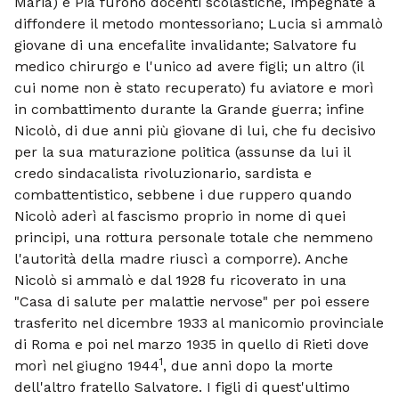
Maria) e Pia furono docenti scolastiche, impegnate a
diffondere il metodo montessoriano; Lucia si ammalò
giovane di una encefalite invalidante; Salvatore fu
medico chirurgo e l'unico ad avere figli; un altro (il
cui nome non è stato recuperato) fu aviatore e morì
in combattimento durante la Grande guerra; infine
Nicolò, di due anni più giovane di lui, che fu decisivo
per la sua maturazione politica (assunse da lui il
credo sindacalista rivoluzionario, sardista e
combattentistico, sebbene i due ruppero quando
Nicolò aderì al fascismo proprio in nome di quei
principi, una rottura personale totale che nemmeno
l'autorità della madre riuscì a comporre). Anche
Nicolò si ammalò e dal 1928 fu ricoverato in una
"Casa di salute per malattie nervose" per poi essere
trasferito nel dicembre 1933 al manicomio provinciale
di Roma e poi nel marzo 1935 in quello di Rieti dove
1
morì nel giugno 1944
, due anni dopo la morte
dell'altro fratello Salvatore. I figli di quest'ultimo