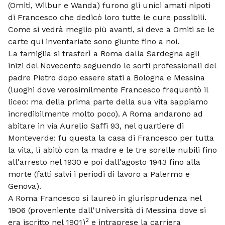
(Omiti, Wilbur e Wanda) furono gli unici amati nipoti
di Francesco che dedicò loro tutte le cure possibili.
Come si vedrà meglio più avanti, si deve a Omiti se le
carte qui inventariate sono giunte fino a noi.
La famiglia si trasferì a Roma dalla Sardegna agli
inizi del Novecento seguendo le sorti professionali del
padre Pietro dopo essere stati a Bologna e Messina
(luoghi dove verosimilmente Francesco frequentò il
liceo: ma della prima parte della sua vita sappiamo
incredibilmente molto poco). A Roma andarono ad
abitare in via Aurelio Saffi 93, nel quartiere di
Monteverde: fu questa la casa di Francesco per tutta
la vita, lì abitò con la madre e le tre sorelle nubili fino
all'arresto nel 1930 e poi dall'agosto 1943 fino alla
morte (fatti salvi i periodi di lavoro a Palermo e
Genova).
A Roma Francesco si laureò in giurisprudenza nel
1906 (proveniente dall'Università di Messina dove si
2
era iscritto nel 1901)
e intraprese la carriera