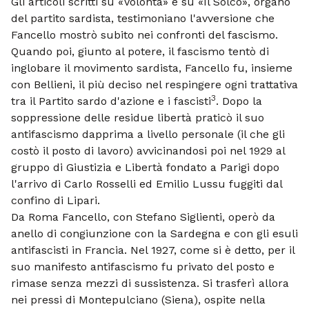
Gli articoli scritti su «Volontà» e su «Il Solco», organo
del partito sardista, testimoniano l'avversione che
Fancello mostrò subito nei confronti del fascismo.
Quando poi, giunto al potere, il fascismo tentò di
inglobare il movimento sardista, Fancello fu, insieme
con Bellieni, il più deciso nel respingere ogni trattativa
3
tra il Partito sardo d'azione e i fascisti
. Dopo la
soppressione delle residue libertà praticò il suo
antifascismo dapprima a livello personale (il che gli
costò il posto di lavoro) avvicinandosi poi nel 1929 al
gruppo di Giustizia e Libertà fondato a Parigi dopo
l'arrivo di Carlo Rosselli ed Emilio Lussu fuggiti dal
confino di Lipari.
Da Roma Fancello, con Stefano Siglienti, operò da
anello di congiunzione con la Sardegna e con gli esuli
antifascisti in Francia. Nel 1927, come si è detto, per il
suo manifesto antifascismo fu privato del posto e
rimase senza mezzi di sussistenza. Si trasferì allora
nei pressi di Montepulciano (Siena), ospite nella