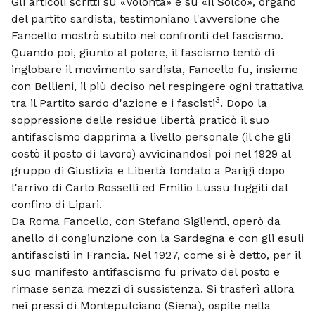
Gli articoli scritti su «Volontà» e su «Il Solco», organo
del partito sardista, testimoniano l'avversione che
Fancello mostrò subito nei confronti del fascismo.
Quando poi, giunto al potere, il fascismo tentò di
inglobare il movimento sardista, Fancello fu, insieme
con Bellieni, il più deciso nel respingere ogni trattativa
3
tra il Partito sardo d'azione e i fascisti
. Dopo la
soppressione delle residue libertà praticò il suo
antifascismo dapprima a livello personale (il che gli
costò il posto di lavoro) avvicinandosi poi nel 1929 al
gruppo di Giustizia e Libertà fondato a Parigi dopo
l'arrivo di Carlo Rosselli ed Emilio Lussu fuggiti dal
confino di Lipari.
Da Roma Fancello, con Stefano Siglienti, operò da
anello di congiunzione con la Sardegna e con gli esuli
antifascisti in Francia. Nel 1927, come si è detto, per il
suo manifesto antifascismo fu privato del posto e
rimase senza mezzi di sussistenza. Si trasferì allora
nei pressi di Montepulciano (Siena), ospite nella