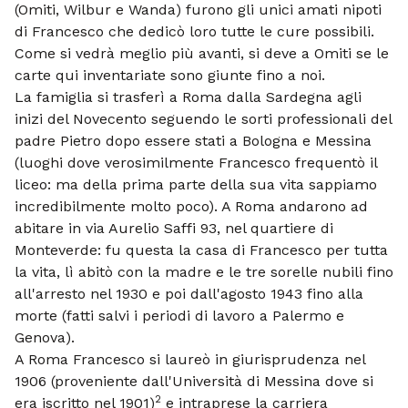
(Omiti, Wilbur e Wanda) furono gli unici amati nipoti
di Francesco che dedicò loro tutte le cure possibili.
Come si vedrà meglio più avanti, si deve a Omiti se le
carte qui inventariate sono giunte fino a noi.
La famiglia si trasferì a Roma dalla Sardegna agli
inizi del Novecento seguendo le sorti professionali del
padre Pietro dopo essere stati a Bologna e Messina
(luoghi dove verosimilmente Francesco frequentò il
liceo: ma della prima parte della sua vita sappiamo
incredibilmente molto poco). A Roma andarono ad
abitare in via Aurelio Saffi 93, nel quartiere di
Monteverde: fu questa la casa di Francesco per tutta
la vita, lì abitò con la madre e le tre sorelle nubili fino
all'arresto nel 1930 e poi dall'agosto 1943 fino alla
morte (fatti salvi i periodi di lavoro a Palermo e
Genova).
A Roma Francesco si laureò in giurisprudenza nel
1906 (proveniente dall'Università di Messina dove si
2
era iscritto nel 1901)
e intraprese la carriera