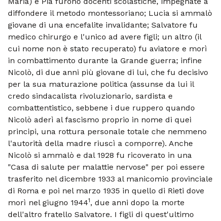
Maria) e Pia furono docenti scolastiche, impegnate a
diffondere il metodo montessoriano; Lucia si ammalò
giovane di una encefalite invalidante; Salvatore fu
medico chirurgo e l'unico ad avere figli; un altro (il
cui nome non è stato recuperato) fu aviatore e morì
in combattimento durante la Grande guerra; infine
Nicolò, di due anni più giovane di lui, che fu decisivo
per la sua maturazione politica (assunse da lui il
credo sindacalista rivoluzionario, sardista e
combattentistico, sebbene i due ruppero quando
Nicolò aderì al fascismo proprio in nome di quei
principi, una rottura personale totale che nemmeno
l'autorità della madre riuscì a comporre). Anche
Nicolò si ammalò e dal 1928 fu ricoverato in una
"Casa di salute per malattie nervose" per poi essere
trasferito nel dicembre 1933 al manicomio provinciale
di Roma e poi nel marzo 1935 in quello di Rieti dove
1
morì nel giugno 1944
, due anni dopo la morte
dell'altro fratello Salvatore. I figli di quest'ultimo