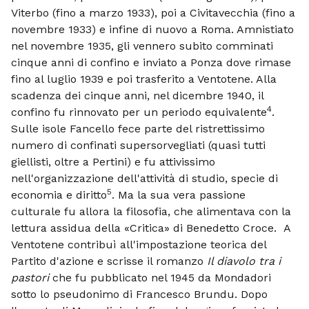
Viterbo (fino a marzo 1933), poi a Civitavecchia (fino a
novembre 1933) e infine di nuovo a Roma. Amnistiato
nel novembre 1935, gli vennero subito comminati
cinque anni di confino e inviato a Ponza dove rimase
fino al luglio 1939 e poi trasferito a Ventotene. Alla
scadenza dei cinque anni, nel dicembre 1940, il
4
confino fu rinnovato per un periodo equivalente
.
Sulle isole Fancello fece parte del ristrettissimo
numero di confinati supersorvegliati (quasi tutti
giellisti, oltre a Pertini) e fu attivissimo
nell'organizzazione dell'attività di studio, specie di
5
economia e diritto
. Ma la sua vera passione
culturale fu allora la filosofia, che alimentava con la
lettura assidua della «Critica» di Benedetto Croce. A
Ventotene contribuì all'impostazione teorica del
Partito d'azione e scrisse il romanzo
Il diavolo tra i
pastori
che fu pubblicato nel 1945 da Mondadori
sotto lo pseudonimo di Francesco Brundu. Dopo