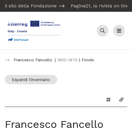
il sito della Fondazione
Pagina21, la rivista on line
Cerca
Menu
Francesco Fancello
|
1900-1970
| Fondo
Espandi l'inventario
Genera il Q
Copia
Francesco Fancello