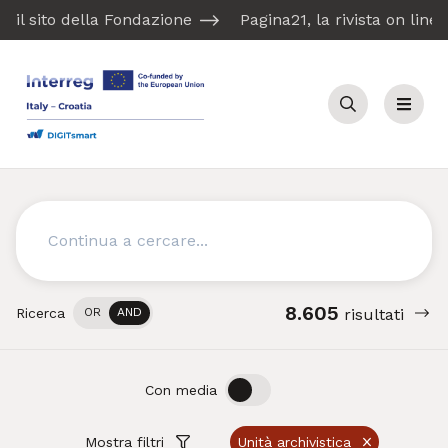
il sito della Fondazione
Pagina21, la rivista on line
Cerca
Menu
Cerca
8.605
Ricerca
OR
AND
risultati
OFF
ON
Con media
Mostra filtri
Unità archivistica