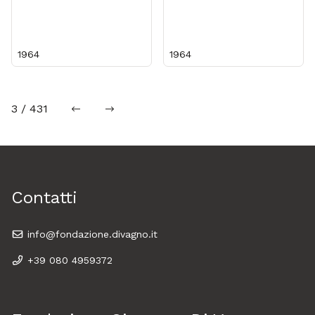
1964
1964
3 / 431
precedente
successiva
Contatti
info@fondazione.divagno.it
+39 080 4959372